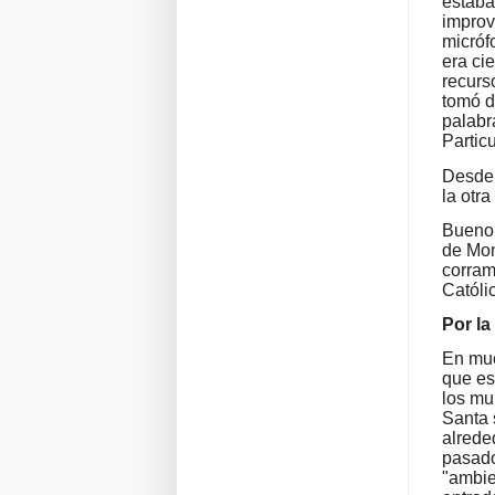
estaba
improv
micróf
era ci
recurs
tomó d
palabr
Partic
Desde 
la otr
Bueno,
de Mon
corram
Católi
Por la
En muc
que es
los mu
Santa 
alrede
pasado
"ambie