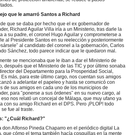
tados.
ejo que le amarró Santos a Richard
de que se daba por hecho que el ex gobernador de
er, Richard Aguilar Villa iría a un Ministerio, tras darle la
a a su padre, el coronel Hugo Aguilar y comprometerse a
le al Presidente Santos en su reelección y posteriormente
esársele" al candidato del coronel a la gobernación, Carlos
do Sánchez, todo parece indicar que le quedaron mal.
lmente se mencionaba que le iban a dar el Ministerio de
o, después que el Ministerio de las TIC y por último sonaba
irector del Departamento para la Prosperidad Social,
 Es más, para este último cargo, nos cuentan sus amigos
canzó a adelantar el papeleo y hasta se comunicó con
s de sus amigos en cada uno de los municipios de
der, para "ponerse a sus órdenes" en su nuevo cargo, al
eso nos relató un concejal de Málaga, que muy ufano ya
a con su amigo Richard en el DPS. Pero ¡PLOP! todo
se fue al traste.
s: "¿Cuál Richard?"
 don Alfonso Pineda Chaparro en el periódico digital La
la, que cómo el tema también hacía cosquillas en la mente