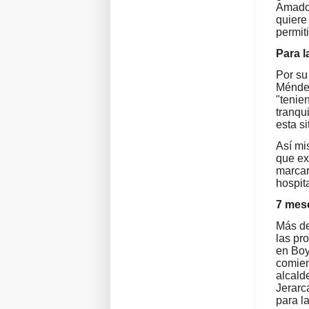
Amado 
quiere
permiti
Para l
Por su
Méndez
"tenie
tranqu
esta s
Así mis
que ex
marcar
hospit
7 mes
Más de
las pr
en Boy
comien
alcald
Jerarc
para l