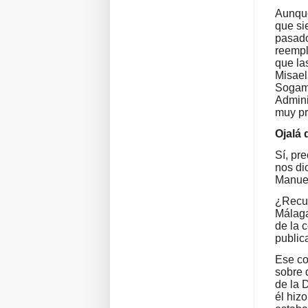
Aunque
que si
pasado
reempl
que la
Misael
Sogamo
Admini
muy pr
Ojalá 
Sí, pr
nos di
Manuel
¿Recue
Málaga
de la 
public
Ese co
sobre 
de la 
él hiz