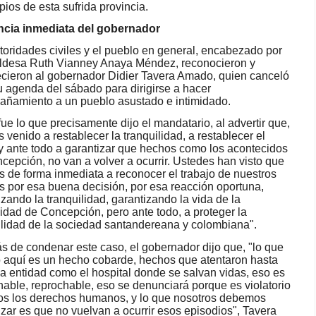
pios de esta sufrida provincia.
ncia inmediata del gobernador
toridades civiles y el pueblo en general, encabezado por
aldesa Ruth Vianney Anaya Méndez, reconocieron y
cieron al gobernador Didier Tavera Amado, quien canceló
u agenda del sábado para dirigirse a hacer
ñamiento a un pueblo asustado e intimidado.
fue lo que precisamente dijo el mandatario, al advertir que,
 venido a restablecer la tranquilidad, a restablecer el
y ante todo a garantizar que hechos como los acontecidos
cepción, no van a volver a ocurrir. Ustedes han visto que
s de forma inmediata a reconocer el trabajo de nuestros
as por esa buena decisión, por esa reacción oportuna,
izando la tranquilidad, garantizando la vida de la
dad de Concepción, pero ante todo, a proteger la
ilidad de la sociedad santandereana y colombiana".
 de condenar este caso, el gobernador dijo que, "lo que
ó aquí es un hecho cobarde, hechos que atentaron hasta
a entidad como el hospital donde se salvan vidas, eso es
able, reprochable, eso se denunciará porque es violatorio
os los derechos humanos, y lo que nosotros debemos
izar es que no vuelvan a ocurrir esos episodios", Tavera