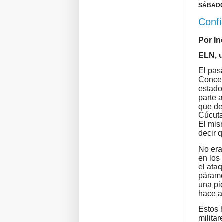
SÁBADO
Confi
Por I
ELN, 
El pas
Concep
estado
parte 
que de
Cúcuta
El mis
decir 
No era
en los
el ata
páramo
una pi
hace 
Estos 
milita