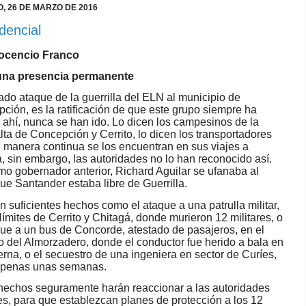
, 26 DE MARZO DE 2016
dencial
nocencio Franco
una presencia permanente
ado ataque de la guerrilla del ELN al municipio de
ción, es la ratificación de que este grupo siempre ha
 ahí, nunca se han ido. Lo dicen los campesinos de la
alta de Concepción y Cerrito, lo dicen los transportadores
 manera continua se los encuentran en sus viajes a
, sin embargo, las autoridades no lo han reconocido así.
mo gobernador anterior, Richard Aguilar se ufanaba al
que Santander estaba libre de Guerrilla.
n suficientes hechos como el ataque a una patrulla militar,
 límites de Cerrito y Chitagá, donde murieron 12 militares, o
que a un bus de Concorde, atestado de pasajeros, en el
 del Almorzadero, donde el conductor fue herido a bala en
erna, o el secuestro de una ingeniera en sector de Curíes,
apenas unas semanas.
hechos seguramente harán reaccionar a las autoridades
res, para que establezcan planes de protección a los 12