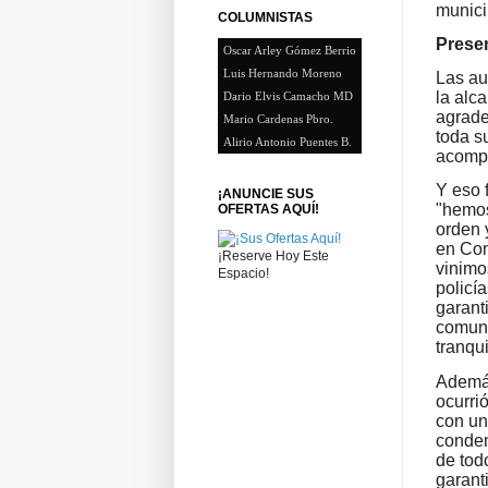
munici
COLUMNISTAS
Prese
Oscar Arley Gómez Berrio
Luis Hernando Moreno
Las au
la alc
Dario Elvis Camacho MD
agrade
Mario Cardenas Pbro.
toda s
Alirio Antonio Puentes B.
acompa
Y eso 
¡ANUNCIE SUS
"hemos
OFERTAS AQUÍ!
orden 
en Con
¡Reserve Hoy Este
vinimo
Espacio!
policí
garant
comuni
tranqu
Además
ocurri
con un
conden
de tod
garant