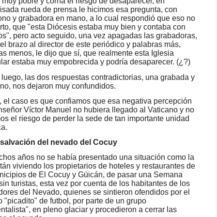
 muy pobre y corría el riesgo de desaparecer, en
isada rueda de prensa le hicimos esa pregunta, con
ono y grabadora en mano, a lo cual respondió que eso no
erto, que "esta Diócesis estaba muy bien y contaba con
os", pero acto seguido, una vez apagadas las grabadoras,
el brazo al director de este periódico y palabras más,
as menos, le dijo que sí, que realmente esta Iglesia
ular estaba muy empobrecida y podría desaparecer. (¿?)
luego, las dos respuestas contradictorias, una grabada y
a no, nos dejaron muy confundidos.
 el caso es que confiamos que esa negativa percepción
señor Víctor Manuel no hubiera llegado al Vaticano y no
os el riesgo de perder la sede de tan importante unidad
ca.
 salvación del nevado del Cocuy
hos años no se había presentado una situación como la
tán viviendo los propietarios de hoteles y restaurantes de
nicipios de El Cocuy y Güicán, de pasar una Semana
sin turistas, esta vez por cuenta de los habitantes de los
dores del Nevado, quienes se sintieron ofendidos por el
 "picadito" de futbol, por parte de un grupo
ntalista", en pleno glaciar y procedieron a cerrar las