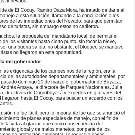
as al nevado.
alde de El Cocuy, Ramiro Daza Mora, ha tratado de darle el
manejo a esta situación, llamando a la conciliación a los
res de las inmediaciones del Nevado, para que permitan
reso de turistas, sin embargo estos no cedieron.
uchos, la propuesta del mandatario local, de permitir el
 de los visitantes hasta cierto punto, sin tocar la nieve,
ser una buena salida, no obstante, el bloqueo se mantuvo
uristas no llegaron en esta oportunidad.
ita del gobernador
 las exigencias de los campesinos de la región, era la
cia de las autoridades departamentales y ambientales, por
l pasado domingo 20 de marzo el gobernador de Boyacá,
 Andrés Amaya, la directora de Parques Nacionales, Julia
a, directivos de Corpoboyacá y expertos en glaciares del
llegaron hasta El Cocuy, para buscar un acuerdo con los
tantes.
cusión no fue fácil, pero lo importante fue que se anunció el
ecimiento de planes especiales de manejo, con el fin de
rle la vida al glaciar, que como consecuencia del
amiento global y de malos manejos, por parte de los
smos de protección ambiental, se reduce a pasos