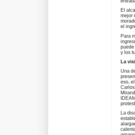
entrad
El alc
mejor 
morado
el ing
Para m
ingreso
puede 
y los t
La vis
Una de
presen
eso, e
Carlos
Mirand
IDEAM 
protes
La dis
establ
alarga
calent
organi