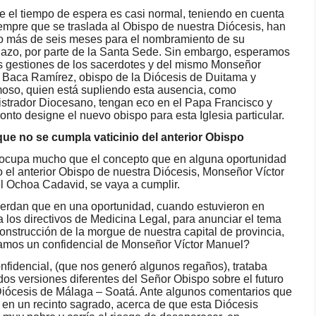
 el tiempo de espera es casi normal, teniendo en cuenta
empre que se traslada al Obispo de nuestra Diócesis, han
 más de seis meses para el nombramiento de su
azo, por parte de la Santa Sede. Sin embargo, esperamos
s gestiones de los sacerdotes y del mismo Monseñor
 Baca Ramírez, obispo de la Diócesis de Duitama y
so, quien está supliendo esta ausencia, como
strador Diocesano, tengan eco en el Papa Francisco y
onto designe el nuevo obispo para esta Iglesia particular.
que no se cumpla vaticinio del anterior Obispo
eocupa mucho que el concepto que en alguna oportunidad
o el anterior Obispo de nuestra Diócesis, Monseñor Víctor
 Ochoa Cadavid, se vaya a cumplir.
rdan que en una oportunidad, cuando estuvieron en
 los directivos de Medicina Legal, para anunciar el tema
construcción de la morgue de nuestra capital de provincia,
amos un confidencial de Monseñor Víctor Manuel?
nfidencial, (que nos generó algunos regaños), trataba
dos versiones diferentes del Señor Obispo sobre el futuro
Diócesis de Málaga – Soatá. Ante algunos comentarios que
o en un recinto sagrado, acerca de que esta Diócesis