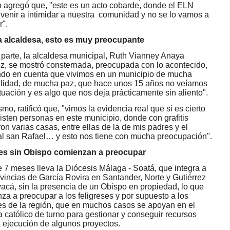
agregó que, "este es un acto cobarde, donde el ELN
 venir a intimidar a nuestra
comunidad y no se lo vamos a
r".
a alcaldesa, esto es muy preocupante
 parte, la alcaldesa municipal, Ruth Vianney Anaya
, se mostró consternada, preocupada con lo acontecido,
ndo en cuenta que vivimos en un municipio de mucha
ilidad, de mucha paz, que hace unos 15 años no veíamos
ituación y es algo que nos deja prácticamente sin aliento".
mo, ratificó que, "vimos la evidencia real que si es cierto
isten personas en este municipio, donde con grafitis
on varias casas, entre ellas de la de mis padres y el
al san Rafael… y esto nos tiene con mucha preocupación".
es sin Obispo comienzan a preocupar
 7 meses lleva la Diócesis Málaga - Soatá, que integra a
ovincias de García Rovira en Santander, Norte y Gutiérrez
acá, sin la presencia de un Obispo en propiedad, lo que
za a preocupar a los feligreses y por supuesto a los
es de la región, que en muchos casos se apoyan en el
a católico de turno para gestionar y conseguir recursos
a ejecución de algunos proyectos.