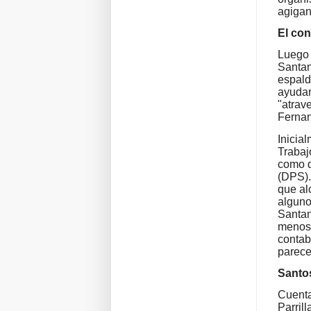
agigan
El con
Luego 
Santand
espald
ayudar
"atrav
Fernan
Inicia
Trabaj
como d
(DPS).
que al
alguno
Santan
menos 
contab
parece 
Santo
Cuenta
Parril