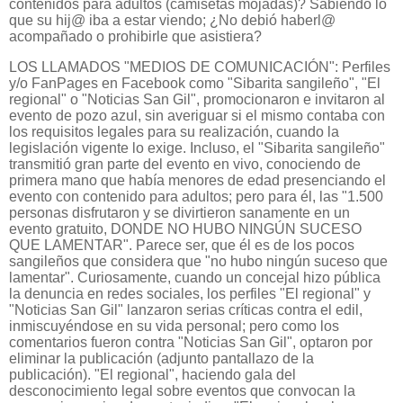
contenidos para adultos (camisetas mojadas)? Sabiendo lo
que su hij@ iba a estar viendo; ¿No debió haberl@
acompañado o prohibirle que asistiera?
LOS LLAMADOS "MEDIOS DE COMUNICACIÓN": Perfiles
y/o FanPages en Facebook como "Sibarita sangileño", "El
regional" o "Noticias San Gil", promocionaron e invitaron al
evento de pozo azul, sin averiguar si el mismo contaba con
los requisitos legales para su realización, cuando la
legislación vigente lo exige. Incluso, el "Sibarita sangileño"
transmitió gran parte del evento en vivo, conociendo de
primera mano que había menores de edad presenciando el
evento con contenido para adultos; pero para él, las "1.500
personas disfrutaron y se divirtieron sanamente en un
evento gratuito, DONDE NO HUBO NINGÚN SUCESO
QUE LAMENTAR". Parece ser, que él es de los pocos
sangileños que considera que "no hubo ningún suceso que
lamentar". Curiosamente, cuando un concejal hizo pública
la denuncia en redes sociales, los perfiles "El regional" y
"Noticias San Gil" lanzaron serias críticas contra el edil,
inmiscuyéndose en su vida personal; pero como los
comentarios fueron contra "Noticias San Gil", optaron por
eliminar la publicación (adjunto pantallazo de la
publicación). "El regional", haciendo gala del
desconocimiento legal sobre eventos que convocan la