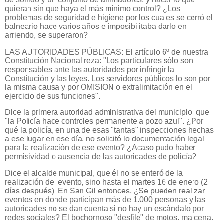
quieran sin que haya el más mínimo control? ¿Los
problemas de seguridad e higiene por los cuales se cerró el
balneario hace varios años e imposibilitaba darlo en
arriendo, se superaron?
LAS AUTORIDADES PÚBLICAS: El artículo 6º de nuestra
Constitución Nacional reza: "Los particulares sólo son
responsables ante las autoridades por infringir la
Constitución y las leyes. Los servidores públicos lo son por
la misma causa y por OMISIÓN o extralimitación en el
ejercicio de sus funciones".
Dice la primera autoridad administrativa del municipio, que
"la Policía hace controles permanente a pozo azul". ¿Por
qué la policía, en una de esas "tantas" inspecciones hechas
a ese lugar en ese día, no solicitó lo documentación legal
para la realización de ese evento? ¿Acaso pudo haber
permisividad o ausencia de las autoridades de policía?
Dice el alcalde municipal, que él no se enteró de la
realización del evento, sino hasta el martes 16 de enero (2
días después). En San Gil entonces, ¿Se pueden realizar
eventos en donde participan más de 1.000 personas y las
autoridades no se dan cuenta si no hay un escándalo por
redes sociales? El bochornoso "desfile" de motos, maicena,