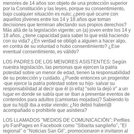
menores de 14 años son objeto de una protección superior
por la Constitución y las leyes, porque su consentimiento,
bajo cualquier situación es nulo; ¿pero qué ocurre con
aquellos jóvenes entre los 14 y 18 años que toman
decisiones que terminan afectando sus propios derechos?
Más allá de la legislación vigente; un (a) joven entre los 14 y
18 años, ¿tiene capacidad para saber lo que está haciendo
con su vida? ¿En verdad se obligó a alguien a hacer algo,
en contra de su voluntad o hubo consentimiento? ¿Ese
eventual consentimiento, es válido?
LOS PADRES DE LOS MENORES ASISTENTES: Según
nuestra legislación, las personas que ejercen la patria
potestad sobre un menor de edad, tienen la responsabilidad
de su protección y cuidado. ¿Puede entonces un progenitor
-que ejerce la patria potestad sobre su hijo- salvar su
responsabilidad al decir que él (o ella) "solo la dejó ir" a un
lugar en donde se sabía que se iban a presentar eventos de
contenidos para adultos (camisetas mojadas)? Sabiendo lo
que su hij@ iba a estar viendo; ¿No debió haberl@
acompañado o prohibirle que asistiera?
LOS LLAMADOS "MEDIOS DE COMUNICACIÓN": Perfiles
y/o FanPages en Facebook como "Sibarita sangileño", "El
regional" o "Noticias San Gil", promocionaron e invitaron al