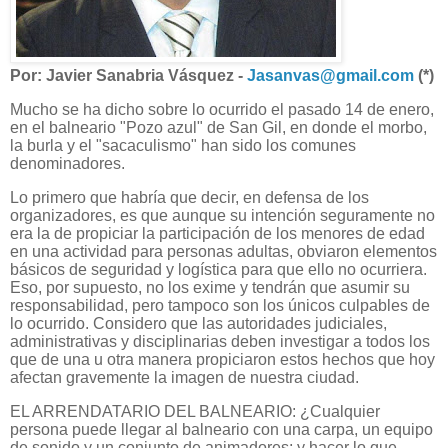
Por: Javier Sanabria Vásquez -
Jasanvas@gmail.com
(*)
Mucho se ha dicho sobre lo ocurrido el pasado 14 de enero,
en el balneario "Pozo azul" de San Gil, en donde el morbo,
la burla y el "sacaculismo" han sido los comunes
denominadores.
Lo primero que habría que decir, en defensa de los
organizadores, es que aunque su intención seguramente no
era la de propiciar la participación de los menores de edad
en una actividad para personas adultas, obviaron elementos
básicos de seguridad y logística para que ello no ocurriera.
Eso, por supuesto, no los exime y tendrán que asumir su
responsabilidad, pero tampoco son los únicos culpables de
lo ocurrido. Considero que las autoridades judiciales,
administrativas y disciplinarias deben investigar a todos los
que de una u otra manera propiciaron estos hechos que hoy
afectan gravemente la imagen de nuestra ciudad.
EL ARRENDATARIO DEL BALNEARIO: ¿Cualquier
persona puede llegar al balneario con una carpa, un equipo
de sonido y un conjunto de animadores; y hacer lo que