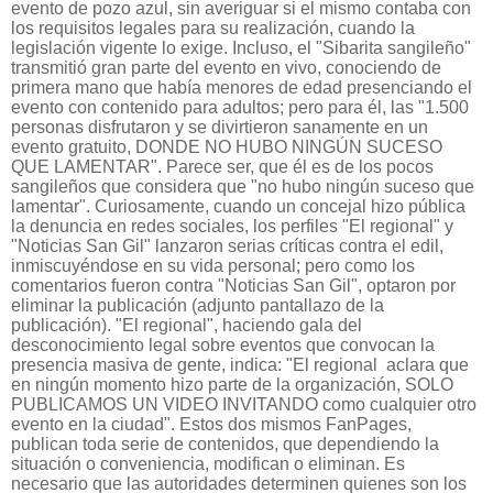
evento de pozo azul, sin averiguar si el mismo contaba con
los requisitos legales para su realización, cuando la
legislación vigente lo exige. Incluso, el "Sibarita sangileño"
transmitió gran parte del evento en vivo, conociendo de
primera mano que había menores de edad presenciando el
evento con contenido para adultos; pero para él, las "1.500
personas disfrutaron y se divirtieron sanamente en un
evento gratuito, DONDE NO HUBO NINGÚN SUCESO
QUE LAMENTAR". Parece ser, que él es de los pocos
sangileños que considera que "no hubo ningún suceso que
lamentar". Curiosamente, cuando un concejal hizo pública
la denuncia en redes sociales, los perfiles "El regional" y
"Noticias San Gil" lanzaron serias críticas contra el edil,
inmiscuyéndose en su vida personal; pero como los
comentarios fueron contra "Noticias San Gil", optaron por
eliminar la publicación (adjunto pantallazo de la
publicación). "El regional", haciendo gala del
desconocimiento legal sobre eventos que convocan la
presencia masiva de gente, indica: "El regional aclara que
en ningún momento hizo parte de la organización, SOLO
PUBLICAMOS UN VIDEO INVITANDO como cualquier otro
evento en la ciudad". Estos dos mismos FanPages,
publican toda serie de contenidos, que dependiendo la
situación o conveniencia, modifican o eliminan. Es
necesario que las autoridades determinen quienes son los