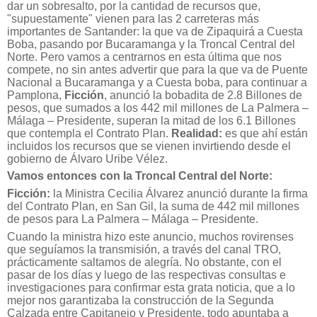
dar un sobresalto, por la cantidad de recursos que,
"supuestamente" vienen para las 2 carreteras más
importantes de Santander: la que va de Zipaquirá a Cuesta
Boba, pasando por Bucaramanga y la Troncal Central del
Norte. Pero vamos a centrarnos en esta última que nos
compete, no sin antes advertir que para la que va de Puente
Nacional a Bucaramanga y a Cuesta boba, para continuar a
Pamplona,
Ficción
, anunció la bobadita de 2.8 Billones de
pesos, que sumados a los 442 mil millones de La Palmera –
Málaga – Presidente, superan la mitad de los 6.1 Billones
que contempla el Contrato Plan.
Realidad:
es que ahí están
incluidos los recursos que se vienen invirtiendo desde el
gobierno de Álvaro Uribe Vélez.
Vamos entonces con la Troncal Central del Norte:
Ficción:
la Ministra Cecilia Álvarez anunció durante la firma
del Contrato Plan, en San Gil, la suma de 442 mil millones
de pesos para La Palmera – Málaga – Presidente.
Cuando la ministra hizo este anuncio, muchos rovirenses
que seguíamos la transmisión, a través del canal TRO,
prácticamente saltamos de alegría. No obstante, con el
pasar de los días y luego de las respectivas consultas e
investigaciones para confirmar esta grata noticia, que a lo
mejor nos garantizaba la construcción de la Segunda
Calzada entre Capitanejo y Presidente, todo apuntaba a