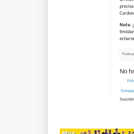
precisa
Cardon
Nota:
¿
tímidam
echarse
Publica
No h
Publ
Entrada
Suscribi