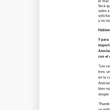
el más 
Será qu
salen a
solici
y no no
Hablan
Y para
importa
Asocia
con el 
"Las ca
tres: u
en la c
Asociac
bien no
simple 
"Puede 
un esti