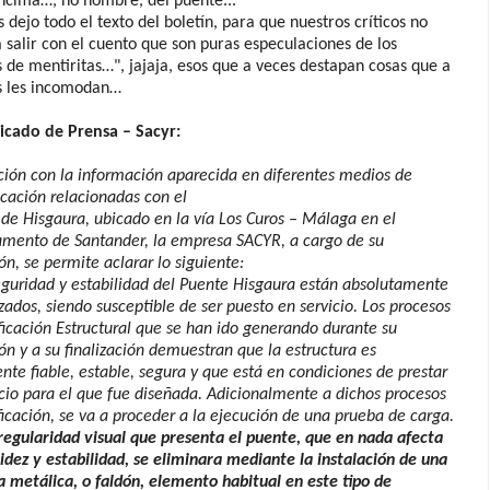
ncima…, no hombre, del puente...
s dejo todo el texto del boletín, para que nuestros críticos no
 salir con el cuento que son puras especulaciones de los
s de mentiritas…", jajaja, esos que a veces destapan cosas que a
s les incomodan…
cado de Prensa – Sacyr:
ción con la información aparecida en diferentes medios de
ación relacionadas con el
de Hisgaura, ubicado en la vía Los Curos – Málaga en el
amento de Santander, la empresa SACYR, a cargo de su
ón, se permite aclarar lo siguiente:
eguridad y estabilidad del Puente Hisgaura están absolutamente
zados, siendo susceptible de ser puesto en servicio. Los procesos
ficación Estructural que se han ido generando durante su
ón y a su finalización demuestran que la estructura es
nte fiable, estable, segura y que está en condiciones de prestar
icio para el que fue diseñada. Adicionalmente a dichos procesos
ficación, se va a proceder a la ejecución de una prueba de carga.
rregularidad visual que presenta el puente, que en nada afecta
lidez y estabilidad, se eliminara mediante la instalación de una
 metálica, o faldón, elemento habitual en este tipo de