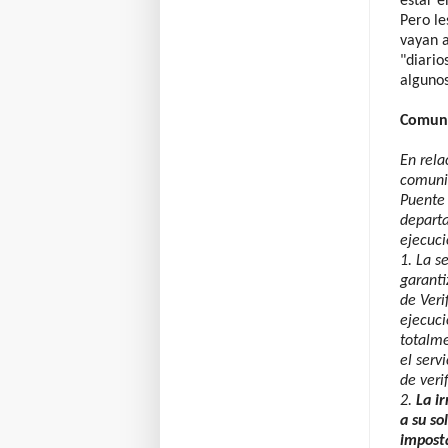
estar e
Pero le
vayan a
"diario
alguno
Comuni
En rela
comunic
Puente 
depart
ejecuci
1. La s
garanti
de Veri
ejecuci
totalme
el serv
de veri
2.
La i
a su so
imposta