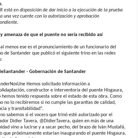
s.
R está en disposición de dar inicio a la ejecución de la prueba
a una vez cuente con la autorización y aprobación
ondiente.
ay amenaza de que el puente no sería recibido así
al menos ese es el pronunciamiento de un funcionario del
o de Santander que publicó el siguiente trino en las redes
s:
Santander - Gobernación de Santander
anderNosUne Hemos solicitado información a
daptación, constructor e interventoría del puente Hisgaura,
 hemos tenido respuesta sobre el estado de esta obra. Como
o no lo recibiremos si no cumple las garantías de calidad,
ncia y transitabilidad".
no sabemos si el vocero que trinó esté autorizado por el
ador Didier Tavera, @DidierTavera, quien en más de una
idad vino a lucirse y a sacar pecho, del brazo de Iván Mustafá,
do que próximamente estarían inaugurando el puente Hisgaura,