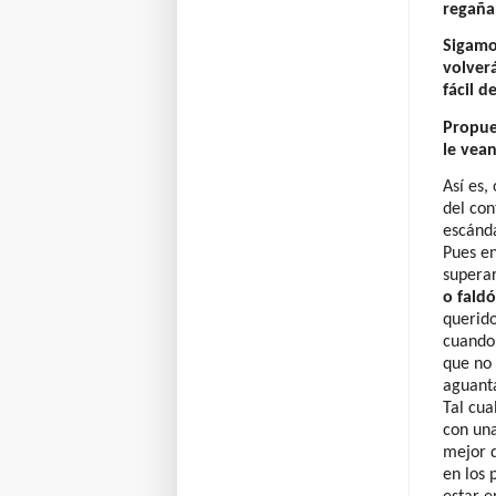
regaña
Sigamo
volver
fácil 
Propue
le vean
Así es,
del con
escánda
Pues en
superar
o fald
querido
cuando 
que no 
aguant
Tal cua
con una
mejor d
en los 