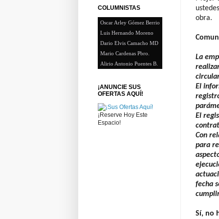
COLUMNISTAS
ustedes
obra.
Oscar Arley Gómez Berrio
Luis Hernando Moreno
Comuni
Dario Elvis Camacho MD
Mario Cardenas Pbro.
La empr
Alirio Antonio Puentes B.
realiza
circula
El info
¡ANUNCIE SUS
OFERTAS AQUÍ!
registr
parámet
¡Reserve Hoy Este
El regi
Espacio!
contrat
Con rel
para re
aspecto
ejecuci
actuac
fecha s
cumplim
Sí, no 