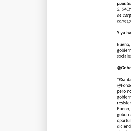
puente
3. SACY
de carg
corresp
Y ya h
Bueno, 
gobiern
sociale
@Gobde
"#Sant
@FondoA
pero no
gobiern
resiste
Bueno, 
gobern
oportun
dicien