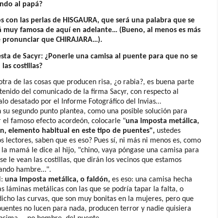
ndo al papá?
s con las perlas de HISGAURA, que será una palabra que se
á muy famosa de aquí en adelante… (Bueno, al menos es más
de pronunciar que CHIRAJARA…).
sta de Sacyr: ¿Ponerle una camisa al puente para que no se
 las costillas?
 otra de las cosas que producen risa, ¿o rabia?, es buena parte
tenido del comunicado de la firma Sacyr, con respecto al
lo desatado por el Informe Fotográfico del Invias…
 su segundo punto plantea, como una posible solución para
 el famoso efecto acordeón, colocarle "
una imposta metálica,
ón, elemento habitual en este tipo de puentes",
ustedes
s lectores, saben que es eso? Pues sí, ni más ni menos es, como
la mamá le dice al hijo, "chino, vaya póngase una camisa para
se le vean las costillas, que dirán los vecinos que estamos
ando hambre…".
l:
una imposta metálica, o faldón,
es eso: una camisa hecha
s láminas metálicas con las que se podría tapar la falta, o
icho las curvas, que son muy bonitas en la mujeres, pero que
puentes no lucen para nada, producen terror y nadie quisiera