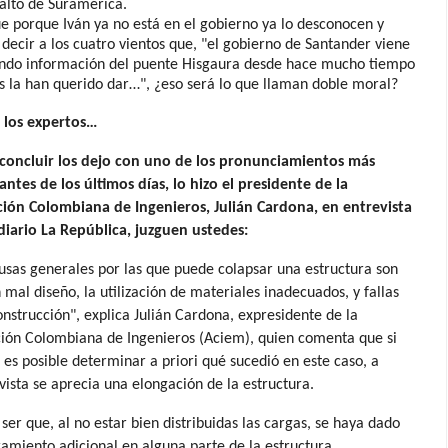
alto de Suramérica.
e porque Iván ya no está en el gobierno ya lo desconocen y
 decir a los cuatro vientos que, "el gobierno de Santander viene
tando información del puente Hisgaura desde hace mucho tiempo
s la han querido dar…", ¿eso será lo que llaman doble moral?
 los expertos…
 concluir los dejo con uno de los pronunciamientos más
ntes de los últimos días, lo hizo el presidente de la
ción Colombiana de Ingenieros, Julián Cardona, en entrevista
diario La República, juzguen ustedes:
usas generales por las que puede colapsar una estructura son
n mal diseño, la utilización de materiales inadecuados, y fallas
onstrucción", explica Julián Cardona, expresidente de la
ión Colombiana de Ingenieros (Aciem), quien comenta que si
 es posible determinar a priori qué sucedió en este caso, a
vista se aprecia una elongación de la estructura.
ser que, al no estar bien distribuidas las cargas, se haya dado
ramiento adicional en alguna parte de la estructura