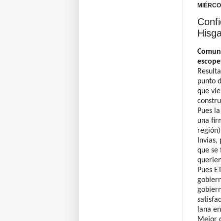
MIÉRCO
Confi
Hisg
Comuni
escope
Resulta
punto d
que vie
constru
Pues la
una fir
región)
Invias,
que se 
querie
Pues ET
gobiern
gobiern
satisfa
lana en
Mejor d