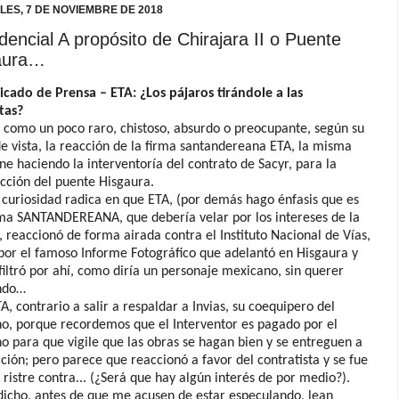
LES, 7 DE NOVIEMBRE DE 2018
dencial A propósito de Chirajara II o Puente
aura…
cado de Prensa – ETA: ¿Los pájaros tirándole a las
tas?
 como un poco raro, chistoso, absurdo o preocupante, según su
e vista, la reacción de la firma santandereana ETA, la misma
ne haciendo la interventoría del contrato de Sacyr, para la
cción del puente Hisgaura.
 curiosidad radica en que ETA, (por demás hago énfasis que es
ma SANTANDEREANA, que debería velar por los intereses de la
, reaccionó de forma airada contra el Instituto Nacional de Vías,
 por el famoso Informe Fotográfico que adelantó en Hisgaura y
filtró por ahí, como diría un personaje mexicano, sin querer
ndo…
A, contrario a salir a respaldar a Invias, su coequipero del
o, porque recordemos que el Interventor es pagado por el
o para que vigile que las obras se hagan bien y se entreguen a
cción; pero parece que reaccionó a favor del contratista y se fue
 ristre contra... (¿Será que hay algún interés de por medio?).
icho, antes de que me acusen de estar especulando, lean